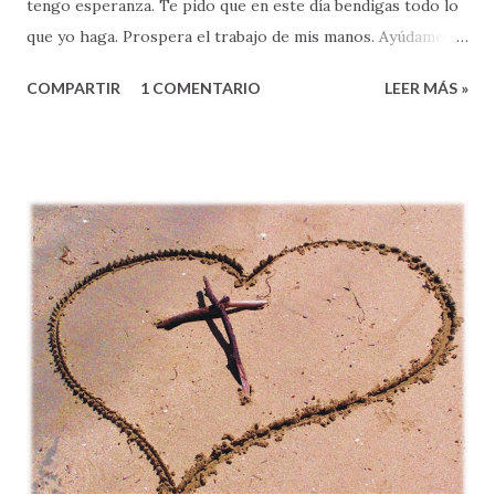
tengo esperanza. Te pido que en este día bendigas todo lo
que yo haga. Prospera el trabajo de mis manos. Ayúdame a
resolver mis problemas. Concédeme los anhelos de mi
COMPARTIR
1 COMENTARIO
LEER MÁS »
corazón. Cambia a toda la gente que me trata de hacer
daño, Provee a mis necesidades. Líbrame de tentaciones, y
ayúdame a vivir en tu victoria. En el nombre de Jesús, mi
Salvador – Amén ”. A primera vista, la oración que acabo de
compartirles pudiera parecernos hermosa, ¿verdad? De
hecho, algunos pudieran hasta decir, “se parece mucho a la
forma en que yo oro”. Otros/as, tal vez pensaron, “que
bueno sería si yo pudiera orar así”, pues pensamos que
nuestra vida sería mucho mejor si pudiéramos orar con
tanta elocuencia y apertura delante de Dios. Pero saben
algo: HAY ALGO QUE ESTA MUY MAL en esta plegaria a
Dios. ¿Alguien se dio cuenta? ¿Saben lo que está mal?
Sencillo, esta oración tiene demasiado ...