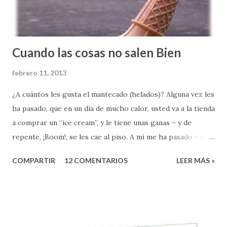
Cuando las cosas no salen Bien
febrero 11, 2013
¿A cuántos les gusta el mantecado (helados)? Alguna vez les
ha pasado, que en un día de mucho calor, usted va a la tienda
a comprar un “ice cream”, y le tiene unas ganas – y de
repente, ¡Boom!, se les cae al piso. A mí me ha pasado – y
les confieso que no se siente nada bien. Qué bueno sería si
COMPARTIR
12 COMENTARIOS
LEER MÁS »
todo en la vida nos saliera bien, ¿verdad? Si nunca
tuviéramos que enfrentarnos a la horrible realidad de un
fracaso, o la frustración y el coraje que muchas veces nos
provoca cuando LAS COSAS NO SALEN BIEN. Todos los
días, como pastor, soy testigo de muchas cosas que no