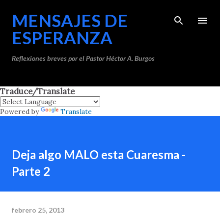
Ir al contenido principal
MENSAJES DE
ESPERANZA
Reflexiones breves por el Pastor Héctor A. Burgos
Traduce/Translate
Powered by
Translate
Deja algo MALO esta Cuaresma -
Parte 2
febrero 25, 2013