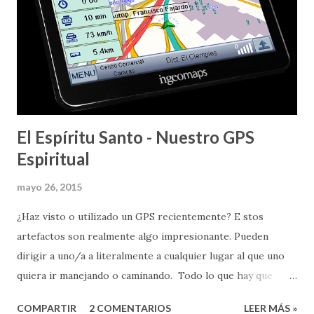
que les estoy hablando es, nada más y nada menos, que el
amor de Dios, en Cristo Jesús - Aleluya. Amor que es
perfecto, eterno, y que tiene la capacidad y habilidad de
cambiarlo TODO . ---
El Espíritu Santo - Nuestro GPS
Espiritual
mayo 26, 2015
¿Haz visto o utilizado un GPS recientemente? E stos
artefactos son realmente algo impresionante. Pueden
dirigir a uno/a a literalmente a cualquier lugar al que uno
quiera ir manejando o caminando. Todo lo que hay que
hacer es poner la dirección física a la que uno quiere llegar,
COMPARTIR
2 COMENTARIOS
LEER MÁS »