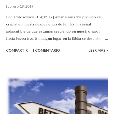
febrero 18, 2019
Lee, Colosenses3:1-4; 12-17 | Amar a nuestro prójimo es
crucial en nuestra experiencia de fe. Es una señal
indiscutible de que estamos creciendo en nuestro amor
hacia Jesucristo. En ningún lugar en la Biblia se describe a
un buen discípulo de Jesucristo como alguien que puede
COMPARTIR
1 COMENTARIO
LEER MÁS »
orar elocuentemente, o que se sabe la Biblia de memoria.
No hay nada malo con nada de esto, es muy bueno, pero no
es lo que define nuestro discipulado. Los/as verdaderos/as
discípulos de Jesucristo se conocen por su manera de vivir .
Específicamente, por la forma en que AMAMOS A DIOS y
como nuestro amor por Dios nos lleva a AMAR A
NUESTRO PROJIMO. --- Hoy, quisiera que reflexionemos
sobre una expresión de amor al prójimo muy especial e
importante: el amor entre los/as hermanos/as de la familia