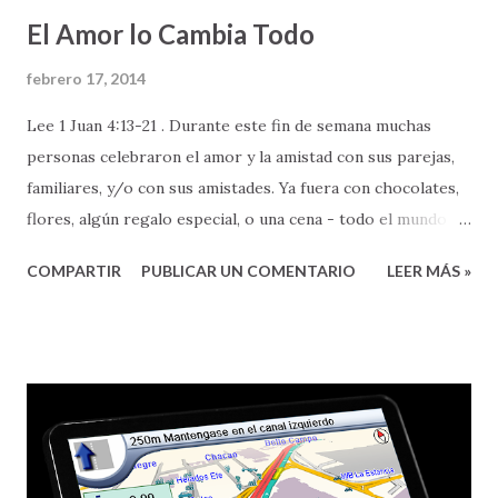
El Amor lo Cambia Todo
febrero 17, 2014
Lee 1 Juan 4:13-21 . Durante este fin de semana muchas
personas celebraron el amor y la amistad con sus parejas,
familiares, y/o con sus amistades. Ya fuera con chocolates,
flores, algún regalo especial, o una cena - todo el mundo
celebró el amor. Aun cuando son tantas las cosas en las
COMPARTIR
PUBLICAR UN COMENTARIO
LEER MÁS »
que podemos reflexionar sobre el amor, hay una cualidad
muy especial sobre el mismo que quisiera resaltar, para
bendición de nuestras vidas. Esa cualidad es el poder que el
amor tiene PARA CAMBIAR - personas, circunstancias, y
nuestra perspectiva de vida. Pero, les aclaro que el amor al
que yo me refiero, no es cualquier amor (no es el amor
barato y superficial que nos venden por ahí), El amor del