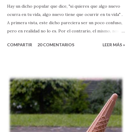
Hay un dicho popular que dice, "si quieres que algo nuevo
ocurra en tu vida, algo nuevo tiene que ocurrir en tu vida" .
A primera vista, este dicho pareciera ser un poco confuso,
pero en realidad no lo es. Por el contrario, el mismo, nos
expone a un principio muy sencillo, pero también
COMPARTIR
20 COMENTARIOS
LEER MÁS »
sumamente poderoso, que lamentablemente, muchas veces
ignoramos en nuestro caminar de fe. El pasaje de Marcos
2:18-22, nos ayuda a entender esta verdad que encierra una
gran bendición para nuestras vidas. El ministerio de Jesús,
se caracterizó por ser diferente. La gente, como nos dice
la Biblia, seguían a Jesús y quedaban maravillados al
escuchar sus enseñanzas, porque eran: sencillas (pero
profundas), refrescantes, y llenas de esperanza.