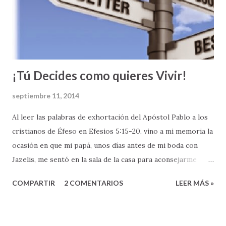
de la fe; o como decimos los metodistas “el Compañerismo
Cristiano”. Las relaciones entre los cristianos es uno de los
temas más prominentes en la segunda parte del Nuevo
Testamento, especialmente en la...
¡Tú Decides como quieres Vivir!
septiembre 11, 2014
Al leer las palabras de exhortación del Apóstol Pablo a los
cristianos de Éfeso en Efesios 5:15-20, vino a mi memoria la
ocasión en que mi papá, unos días antes de mi boda con
Jazelis, me sentó en la sala de la casa para aconsejarme
sobre esta nueva etapa en mi vida que pronto comenzaría.
COMPARTIR
2 COMENTARIOS
LEER MÁS »
Mi papá, como si hubiera leído este pasaje de la Biblia, me
dijo: " Héctor Antonio, ahora que te casas, TEN MUCHO
CUIDADO COMO VIVES " (Ef 5:15). Recuerdo que en