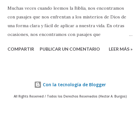
Muchas veces cuando leemos la Biblia, nos encontramos
con pasajes que nos enfrentan a los misterios de Dios de
una forma clara y fácil de aplicar a nuestra vida. En otras
ocasiones, nos encontramos con pasajes que
inmediatamente nos hacen pensar: "esto es bien difícil de
COMPARTIR
PUBLICAR UN COMENTARIO
LEER MÁS »
entender" . El pasaje que leímos hoy en Lucas 12:32-34, en
mi opinión, cae dentro de la categoría de esos pasajes
bíblicos que a primera vista "son bien difícil de entender y
aplicar". En la primera parte del versículo 33, escuchamos a
Con la tecnología de Blogger
Jesús decirle a sus discípulos: "Vendan sus bienes y den a los
pobres" . Reflexionar sobre estas palabras de Jesús, hoy en
All Rights Reserved / Todos los Derechos Reservados (Hector A. Burgos)
el siglo 21, que vivimos en una sociedad donde la gente vive
afanada por acumular bienes y dinero - NO ES COSA FACIL.
Es más, las palabras de Jesús que encontramos en Lucas,
van en contra del sentido común de nuestros tiempos.
Constantemente en la TV, vemos anuncios publicitarios que