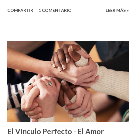
que se practican en pista y campo, excepto una, dependen
COMPARTIR
1 COMENTARIO
LEER MÁS »
exclusivamente de las habilidades y el desempeño de los
deportistas como individuos. Pero, hay una excepción: la
carrera de relevo. En esta carrera en particular, el
esfuerzo, no es individual, sino colectivo. No importa cuán
buenos sean los corredores, si al trabajar juntos como
equipo, no lo pueden hacer bien – lo más seguro pierden.
Un momento crucial en las carreras de relevo es cuando los
corredores se pasan el batón de uno al otro para continuar
avanzando en la carrera. Si el batón no se pasa bien, el
equipo se atrasa. Si el batón se cae, lo más seguro la
carrera se pierde. Pero, si en el momento del pase de batón
todo sale bien – lo más seguro el fluir de la carrera será
positivo y el equipo tendrá ...
El Vínculo Perfecto - El Amor