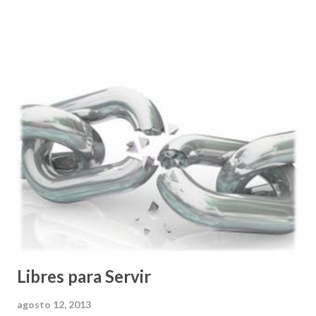
y el GPS, basado en la información de carreteras que tienen
en su memoria, y un sofisticado sistema de satélites que le
ayudan a determinar la localización donde una/o está:
calcula la mejor ruta y nos provee direcciones SEGURAS y
CONFIABLES para llegar a nuestro destino . Todavía más
impresionante es que si uno, por cualquier razón, se pasa
una de las instrucciones, el sistema de procesamiento del
GPS tiene la capacidad de recalcular una ruta alterna que
nos permite aun llegar a nuestro destino de manera
segura. Para mí este es el mejor invento que puedan haber
hecho para personas, como yo, que no nos gusta andar
perdidos. Y lo que pasa es que a nadie le gusta andar
perdido/a en...
Libres para Servir
agosto 12, 2013