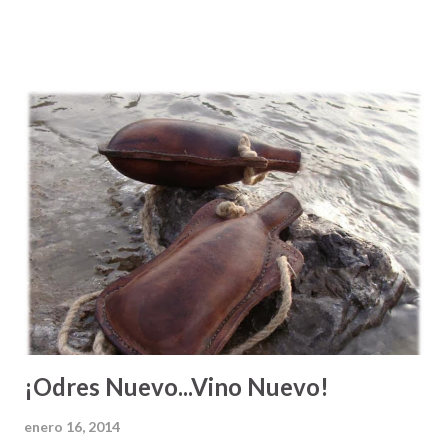
de una invitación a mejorar, a hacer las cosas con
excelencia, o como una aclaración sobre lo que es
verdaderamente necesario para lograr una meta u objetivo,
¿verdad? Mi papá siempre me decía " Héctor Antonio, si tu
quieres echar pa'lante tienes que darlo todo y caminar la
milla extra. Si te conformas con hacer lo que todo el mundo
hace, vas a ser del montón ". A veces vemos a la gente que
alcanza un nivel económico más alto y sentimos envidia o
los criticamos fuertemente por su éxito. Hacemos esto,
ignorando el empeño extra que estas personas dieron en
su trabajo para lograr llegar al lugar donde están. Ve...
¡Odres Nuevo...Vino Nuevo!
enero 16, 2014