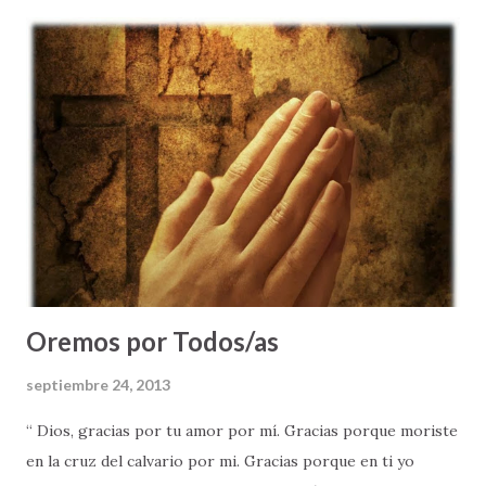
nuestra conversación, mi papá me aclaró que en mi vida de
adulto, como esposo, y eventualmente padre, yo tendría
muchas decisiones que tomar, muchas situaciones difíciles
que enfrentar - y MUCHAS COSAS QUE EVITAR. El me dijo:
"Siempre, piensa las cosas antes de actuar - pues tendrás
que vivir con las consecuencias de tus decisiones; se
diligente, no dejes para mañana el bien que sabes hay que
hacer hoy; y vive moderadamente, procurando un estilo de
vida saludable" . Al finalizar su corto momento de
enseñanza, recuer...
Oremos por Todos/as
septiembre 24, 2013
“ Dios, gracias por tu amor por mí. Gracias porque moriste
en la cruz del calvario por mi. Gracias porque en ti yo