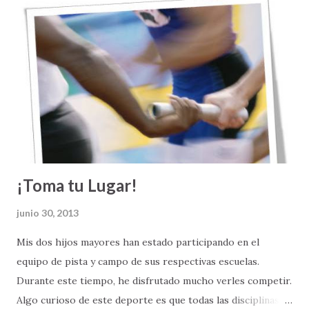
salen bien. Matrimonios destruidos. Familias fragmentadas.
Sueños que se vienen abajo. Amistades que defraudan.
Personas que se quedan sin empleo. Crisis financieras.
Diagnósticos de enfermedades catastróficas. En la sociedad,
las cosas tampoco andan bien: hay violencia, guerras,
corrupción, injusticas, desigualdad y discriminación.
¡Toma tu Lugar!
junio 30, 2013
Mis dos hijos mayores han estado participando en el
equipo de pista y campo de sus respectivas escuelas.
Durante este tiempo, he disfrutado mucho verles competir.
Algo curioso de este deporte es que todas las disciplinas