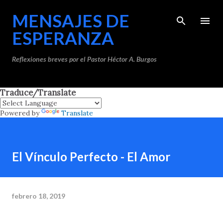
Ir al contenido principal
MENSAJES DE
ESPERANZA
Reflexiones breves por el Pastor Héctor A. Burgos
Traduce/Translate
Powered by
Translate
El Vínculo Perfecto - El Amor
febrero 18, 2019