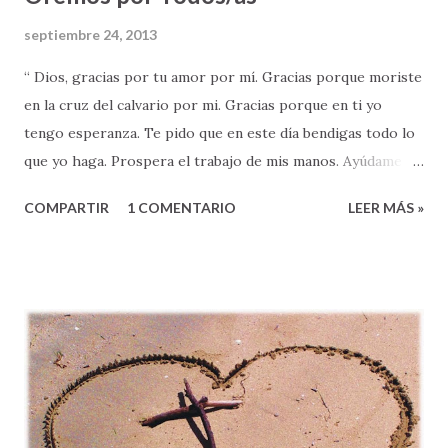
septiembre 24, 2013
“ Dios, gracias por tu amor por mí. Gracias porque moriste
en la cruz del calvario por mi. Gracias porque en ti yo
tengo esperanza. Te pido que en este día bendigas todo lo
que yo haga. Prospera el trabajo de mis manos. Ayúdame a
resolver mis problemas. Concédeme los anhelos de mi
COMPARTIR
1 COMENTARIO
LEER MÁS »
corazón. Cambia a toda la gente que me trata de hacer
daño, Provee a mis necesidades. Líbrame de tentaciones, y
ayúdame a vivir en tu victoria. En el nombre de Jesús, mi
Salvador – Amén ”. A primera vista, la oración que acabo de
compartirles pudiera parecernos hermosa, ¿verdad? De
hecho, algunos pudieran hasta decir, “se parece mucho a la
forma en que yo oro”. Otros/as, tal vez pensaron, “que
bueno sería si yo pudiera orar así”, pues pensamos que
nuestra vida sería mucho mejor si pudiéramos orar con