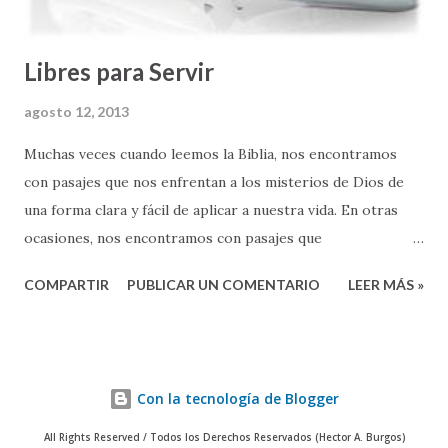
perdido/a en...
Libres para Servir
agosto 12, 2013
Muchas veces cuando leemos la Biblia, nos encontramos
con pasajes que nos enfrentan a los misterios de Dios de
una forma clara y fácil de aplicar a nuestra vida. En otras
ocasiones, nos encontramos con pasajes que
inmediatamente nos hacen pensar: "esto es bien difícil de
COMPARTIR
PUBLICAR UN COMENTARIO
LEER MÁS »
entender" . El pasaje que leímos hoy en Lucas 12:32-34, en
mi opinión, cae dentro de la categoría de esos pasajes
bíblicos que a primera vista "son bien difícil de entender y
aplicar". En la primera parte del versículo 33, escuchamos a
Con la tecnología de Blogger
Jesús decirle a sus discípulos: "Vendan sus bienes y den a los
pobres" . Reflexionar sobre estas palabras de Jesús, hoy en
All Rights Reserved / Todos los Derechos Reservados (Hector A. Burgos)