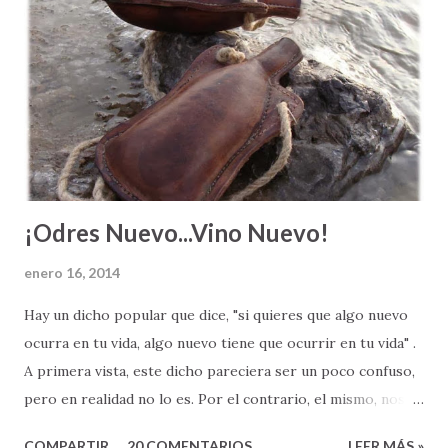
milla extra. Si te conformas con hacer lo que todo el mundo
hace, vas a ser del montón ". A veces vemos a la gente que
alcanza un nivel económico más alto y sentimos envidia o
los criticamos fuertemente por su éxito. Hacemos esto,
ignorando el empeño extra que estas personas dieron en
su trabajo para lograr llegar al lugar donde están. Ve...
¡Odres Nuevo...Vino Nuevo!
enero 16, 2014
Hay un dicho popular que dice, "si quieres que algo nuevo
ocurra en tu vida, algo nuevo tiene que ocurrir en tu vida" .
A primera vista, este dicho pareciera ser un poco confuso,
pero en realidad no lo es. Por el contrario, el mismo, nos
expone a un principio muy sencillo, pero también
COMPARTIR
20 COMENTARIOS
LEER MÁS »