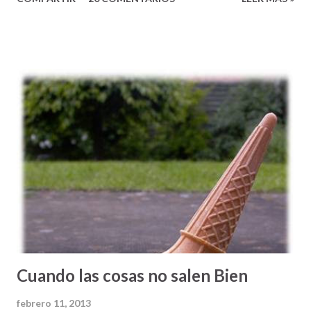
sumamente poderoso, que lamentablemente, muchas veces
ignoramos en nuestro caminar de fe. El pasaje de Marcos
2:18-22, nos ayuda a entender esta verdad que encierra una
gran bendición para nuestras vidas. El ministerio de Jesús,
se caracterizó por ser diferente. La gente, como nos dice
la Biblia, seguían a Jesús y quedaban maravillados al
escuchar sus enseñanzas, porque eran: sencillas (pero
profundas), refrescantes, y llenas de esperanza.
Cuando las cosas no salen Bien
febrero 11, 2013