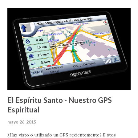
amor tiene PARA CAMBIAR - personas, circunstancias, y
nuestra perspectiva de vida. Pero, les aclaro que el amor al
que yo me refiero, no es cualquier amor (no es el amor
barato y superficial que nos venden por ahí), El amor del
que les estoy hablando es, nada más y nada menos, que el
amor de Dios, en Cristo Jesús - Aleluya. Amor que es
perfecto, eterno, y que tiene la capacidad y habilidad de
cambiarlo TODO . ---
El Espíritu Santo - Nuestro GPS
Espiritual
mayo 26, 2015
¿Haz visto o utilizado un GPS recientemente? E stos