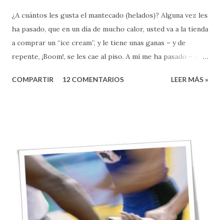
¿A cuántos les gusta el mantecado (helados)? Alguna vez les
ha pasado, que en un día de mucho calor, usted va a la tienda
a comprar un “ice cream”, y le tiene unas ganas – y de
repente, ¡Boom!, se les cae al piso. A mí me ha pasado – y
les confieso que no se siente nada bien. Qué bueno sería si
COMPARTIR
12 COMENTARIOS
LEER MÁS »
todo en la vida nos saliera bien, ¿verdad? Si nunca
tuviéramos que enfrentarnos a la horrible realidad de un
fracaso, o la frustración y el coraje que muchas veces nos
provoca cuando LAS COSAS NO SALEN BIEN. Todos los
días, como pastor, soy testigo de muchas cosas que no
salen bien. Matrimonios destruidos. Familias fragmentadas.
Sueños que se vienen abajo. Amistades que defraudan.
Personas que se quedan sin empleo. Crisis financieras.
Diagnósticos de enfermedades catastróficas. En la sociedad,
las cosas tampoco andan bien: hay violencia, guerras,