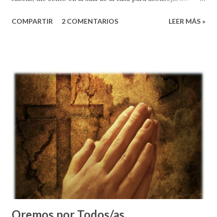
sobre esta nueva etapa en mi vida que pronto comenzaría.
COMPARTIR
2 COMENTARIOS
LEER MÁS »
Mi papá, como si hubiera leído este pasaje de la Biblia, me
dijo: " Héctor Antonio, ahora que te casas, TEN MUCHO
CUIDADO COMO VIVES " (Ef 5:15). Recuerdo que en
nuestra conversación, mi papá me aclaró que en mi vida de
adulto, como esposo, y eventualmente padre, yo tendría
muchas decisiones que tomar, muchas situaciones difíciles
que enfrentar - y MUCHAS COSAS QUE EVITAR. El me dijo:
"Siempre, piensa las cosas antes de actuar - pues tendrás
que vivir con las consecuencias de tus decisiones; se
diligente, no dejes para mañana el bien que sabes hay que
hacer hoy; y vive moderadamente, procurando un estilo de
vida saludable" . Al finalizar su corto momento de
enseñanza, recuer...
Oremos por Todos/as