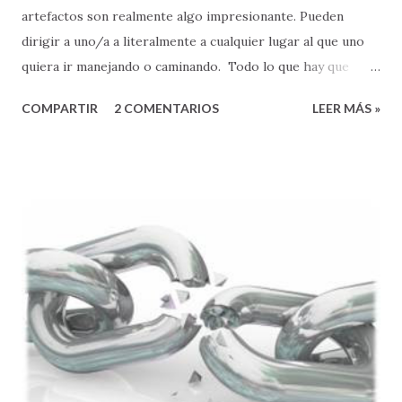
artefactos son realmente algo impresionante. Pueden
dirigir a uno/a a literalmente a cualquier lugar al que uno
quiera ir manejando o caminando. Todo lo que hay que
hacer es poner la dirección física a la que uno quiere llegar,
COMPARTIR
2 COMENTARIOS
LEER MÁS »
y el GPS, basado en la información de carreteras que tienen
en su memoria, y un sofisticado sistema de satélites que le
ayudan a determinar la localización donde una/o está:
calcula la mejor ruta y nos provee direcciones SEGURAS y
CONFIABLES para llegar a nuestro destino . Todavía más
impresionante es que si uno, por cualquier razón, se pasa
una de las instrucciones, el sistema de procesamiento del
GPS tiene la capacidad de recalcular una ruta alterna que
nos permite aun llegar a nuestro destino de manera
segura. Para mí este es el mejor invento que puedan haber
hecho para personas, como yo, que no nos gusta andar
perdidos. Y lo que pasa es que a nadie le gusta andar