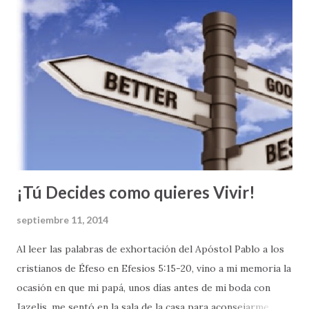
equipo, no lo pueden hacer bien – lo más seguro pierden.
Un momento crucial en las carreras de relevo es cuando los
corredores se pasan el batón de uno al otro para continuar
avanzando en la carrera. Si el batón no se pasa bien, el
equipo se atrasa. Si el batón se cae, lo más seguro la
carrera se pierde. Pero, si en el momento del pase de batón
todo sale bien – lo más seguro el fluir de la carrera será
positivo y el equipo tendrá ...
¡Tú Decides como quieres Vivir!
septiembre 11, 2014
Al leer las palabras de exhortación del Apóstol Pablo a los
cristianos de Éfeso en Efesios 5:15-20, vino a mi memoria la
ocasión en que mi papá, unos días antes de mi boda con
Jazelis, me sentó en la sala de la casa para aconsejarme