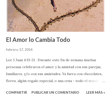
tanta elocuencia y apertura delante de Dios. Pero saben
algo: HAY ALGO QUE ESTA MUY MAL en esta plegaria a
Dios. ¿Alguien se dio cuenta? ¿Saben lo que está mal?
Sencillo, esta oración tiene demasiado ...
El Amor lo Cambia Todo
febrero 17, 2014
Lee 1 Juan 4:13-21 . Durante este fin de semana muchas
personas celebraron el amor y la amistad con sus parejas,
familiares, y/o con sus amistades. Ya fuera con chocolates,
flores, algún regalo especial, o una cena - todo el mundo
celebró el amor. Aun cuando son tantas las cosas en las
COMPARTIR
PUBLICAR UN COMENTARIO
LEER MÁS »
que podemos reflexionar sobre el amor, hay una cualidad
muy especial sobre el mismo que quisiera resaltar, para
bendición de nuestras vidas. Esa cualidad es el poder que el