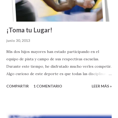
corrupción, injusticas, desigualdad y discriminación.
¡Toma tu Lugar!
junio 30, 2013
Mis dos hijos mayores han estado participando en el
equipo de pista y campo de sus respectivas escuelas.
Durante este tiempo, he disfrutado mucho verles competir.
Algo curioso de este deporte es que todas las disciplinas
que se practican en pista y campo, excepto una, dependen
COMPARTIR
1 COMENTARIO
LEER MÁS »
exclusivamente de las habilidades y el desempeño de los
deportistas como individuos. Pero, hay una excepción: la
carrera de relevo. En esta carrera en particular, el
esfuerzo, no es individual, sino colectivo. No importa cuán
buenos sean los corredores, si al trabajar juntos como