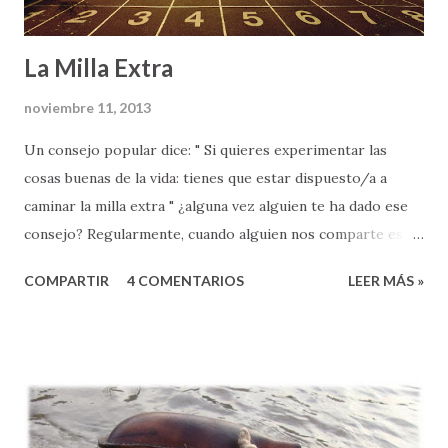
La Milla Extra
noviembre 11, 2013
Un consejo popular dice: " Si quieres experimentar las
cosas buenas de la vida: tienes que estar dispuesto/a a
caminar la milla extra " ¿alguna vez alguien te ha dado ese
consejo? Regularmente, cuando alguien nos comparte esta
palabra de sabiduría (ya sea nuestros padres, un maestro en
COMPARTIR
4 COMENTARIOS
LEER MÁS »
la escuela, o nuestro jefe en el trabajo), lo hace como parte
de una invitación a mejorar, a hacer las cosas con
excelencia, o como una aclaración sobre lo que es
verdaderamente necesario para lograr una meta u objetivo,
¿verdad? Mi papá siempre me decía " Héctor Antonio, si tu
quieres echar pa'lante tienes que darlo todo y caminar la