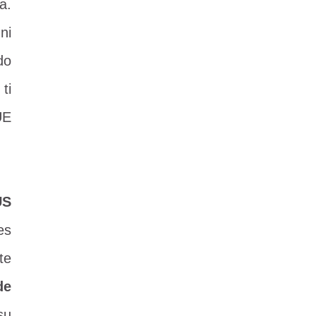
a.
ni
do
ti
UE
US
es
te
de
su