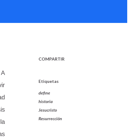
COMPARTIR
|
A
Etiquetas
ir
define
ad
historia
is
Jesucristo
Resurrección
la
as