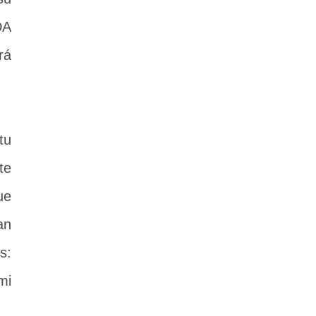
DA
rá
tu
te
ue
an
s:
mi