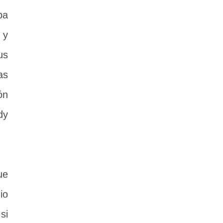
ba
 y
us
as
ón
dy
ue
io
si