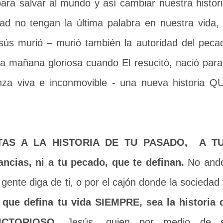
ara salvar al mundo y así cambiar nuestra histori
d no tengan la última palabra en nuestra vida, 
ús murió – murió también la autoridad del peca
a mañana gloriosa cuando El resucitó, nació para 
za viva e inconmovible - u
na nueva historia Q
TAS A LA HISTORIA DE TU PASADO, A T
cias, ni a tu pecado, que te definan.
No and
gente diga de ti, o por el cajón donde la sociedad 
a que defina tu vida SIEMPRE, sea la historia 
VICTORIOSO.
Jesús, quien por medio de 