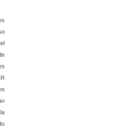
es
so
el
de
es
ER
os
án
la
do