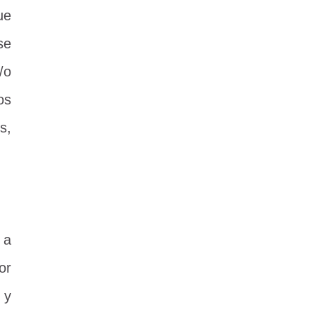
ue
se
/o
os
s,
 a
or
 y