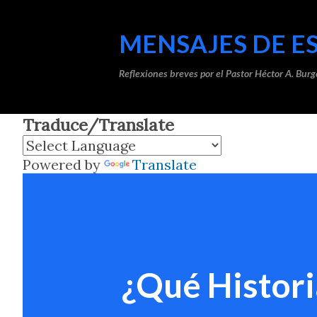
MENSAJES DE E
Reflexiones breves por el Pastor Héctor A. Burg
Traduce/Translate
Powered by
Translate
¿Qué Histori