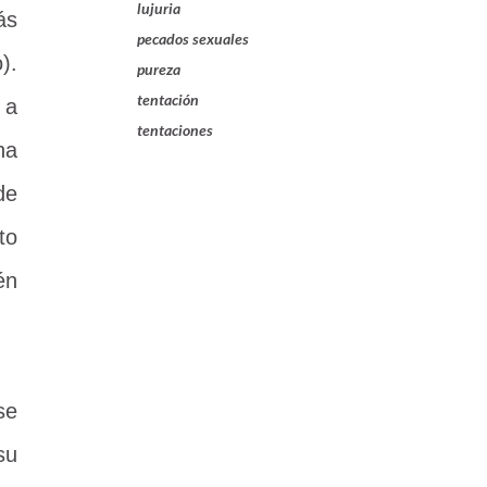
lujuria
ás
pecados sexuales
).
pureza
tentación
 a
tentaciones
na
de
to
én
se
su