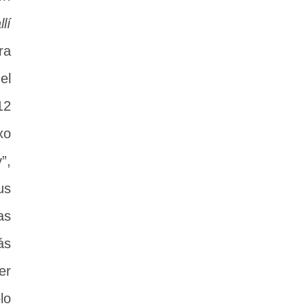
lí
ra
el
12
xo
”,
us
as
ás
er
lo