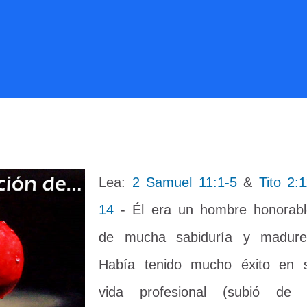
Lea:
2 Samuel 11:1-5
&
Tito 2:1
14
- Él era un hombre honorabl
de mucha sabiduría y madure
Había tenido mucho éxito en 
vida profesional (subió de 