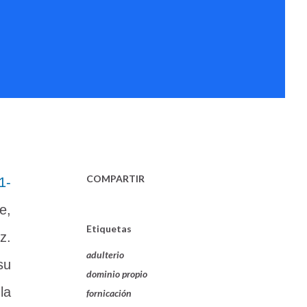
COMPARTIR
1-
e,
Etiquetas
z.
adulterio
su
dominio propio
la
fornicación