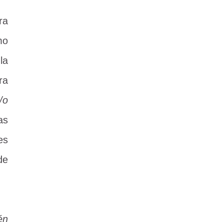
ra
mo
la
ra
/o
as
es
de
én