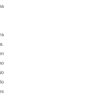
ha
ra
a.
en
no
No
lo
es