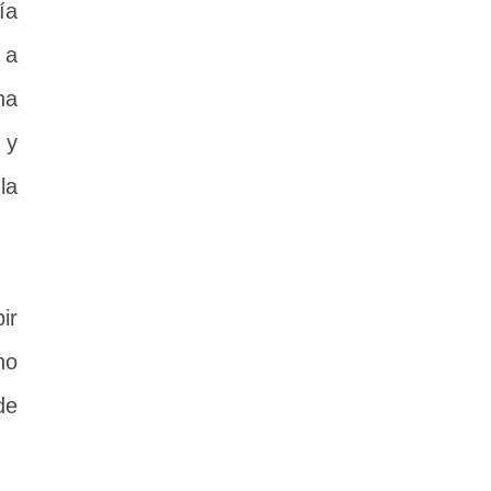
ía
 a
na
 y
la
ir
no
de