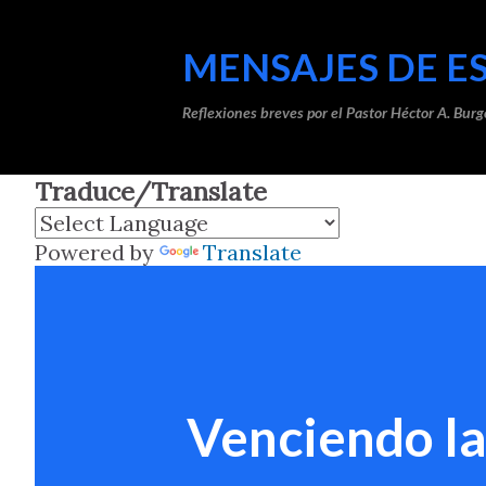
MENSAJES DE E
Reflexiones breves por el Pastor Héctor A. Burg
Traduce/Translate
Powered by
Translate
Venciendo la