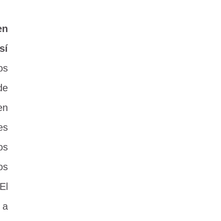
en
sí
os
de
en
es
os
os
El
 a