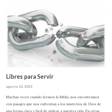
CONFIABLES para llegar a nuestro destino . Todavía más
impresionante es que si uno, por cualquier razón, se pasa
una de las instrucciones, el sistema de procesamiento del
GPS tiene la capacidad de recalcular una ruta alterna que
nos permite aun llegar a nuestro destino de manera
segura. Para mí este es el mejor invento que puedan haber
hecho para personas, como yo, que no nos gusta andar
perdidos. Y lo que pasa es que a nadie le gusta andar
perdido/a en...
Libres para Servir
agosto 12, 2013
Muchas veces cuando leemos la Biblia, nos encontramos
con pasajes que nos enfrentan a los misterios de Dios de
una forma clara y fácil de aplicar a nuestra vida. En otras