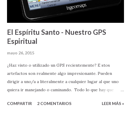
El Espíritu Santo - Nuestro GPS
Espiritual
mayo 26, 2015
¿Haz visto o utilizado un GPS recientemente? E stos
artefactos son realmente algo impresionante. Pueden
dirigir a uno/a a literalmente a cualquier lugar al que uno
quiera ir manejando o caminando. Todo lo que hay que
hacer es poner la dirección física a la que uno quiere llegar,
COMPARTIR
2 COMENTARIOS
LEER MÁS »
y el GPS, basado en la información de carreteras que tienen
en su memoria, y un sofisticado sistema de satélites que le
ayudan a determinar la localización donde una/o está:
calcula la mejor ruta y nos provee direcciones SEGURAS y