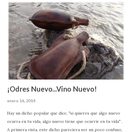
¿verdad? Mi papá siempre me decía " Héctor Antonio, si tu
quieres echar pa'lante tienes que darlo todo y caminar la
milla extra. Si te conformas con hacer lo que todo el mundo
hace, vas a ser del montón ". A veces vemos a la gente que
alcanza un nivel económico más alto y sentimos envidia o
los criticamos fuertemente por su éxito. Hacemos esto,
ignorando el empeño extra que estas personas dieron en
su trabajo para lograr llegar al lugar donde están. Ve...
¡Odres Nuevo...Vino Nuevo!
enero 16, 2014
Hay un dicho popular que dice, "si quieres que algo nuevo
ocurra en tu vida, algo nuevo tiene que ocurrir en tu vida" .
A primera vista, este dicho pareciera ser un poco confuso,