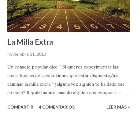
La Milla Extra
noviembre 11, 2013
Un consejo popular dice: " Si quieres experimentar las
cosas buenas de la vida: tienes que estar dispuesto/a a
caminar la milla extra " ¿alguna vez alguien te ha dado ese
consejo? Regularmente, cuando alguien nos comparte esta
palabra de sabiduría (ya sea nuestros padres, un maestro en
COMPARTIR
4 COMENTARIOS
LEER MÁS »
la escuela, o nuestro jefe en el trabajo), lo hace como parte
de una invitación a mejorar, a hacer las cosas con
excelencia, o como una aclaración sobre lo que es
verdaderamente necesario para lograr una meta u objetivo,