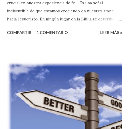
crucial en nuestra experiencia de fe. Es una señal
indiscutible de que estamos creciendo en nuestro amor
hacia Jesucristo. En ningún lugar en la Biblia se describe a
un buen discípulo de Jesucristo como alguien que puede
COMPARTIR
1 COMENTARIO
LEER MÁS »
orar elocuentemente, o que se sabe la Biblia de memoria.
No hay nada malo con nada de esto, es muy bueno, pero no
es lo que define nuestro discipulado. Los/as verdaderos/as
discípulos de Jesucristo se conocen por su manera de vivir .
Específicamente, por la forma en que AMAMOS A DIOS y
como nuestro amor por Dios nos lleva a AMAR A
NUESTRO PROJIMO. --- Hoy, quisiera que reflexionemos
sobre una expresión de amor al prójimo muy especial e
importante: el amor entre los/as hermanos/as de la familia
de la fe; o como decimos los metodistas “el Compañerismo
Cristiano”. Las relaciones entre los cristianos es uno de los
temas más prominentes en la segunda parte del Nuevo