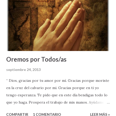
que enfrentar - y MUCHAS COSAS QUE EVITAR. El me dijo:
"Siempre, piensa las cosas antes de actuar - pues tendrás
que vivir con las consecuencias de tus decisiones; se
diligente, no dejes para mañana el bien que sabes hay que
hacer hoy; y vive moderadamente, procurando un estilo de
vida saludable" . Al finalizar su corto momento de
enseñanza, recuer...
Oremos por Todos/as
septiembre 24, 2013
“ Dios, gracias por tu amor por mí. Gracias porque moriste
en la cruz del calvario por mi. Gracias porque en ti yo
tengo esperanza. Te pido que en este día bendigas todo lo
que yo haga. Prospera el trabajo de mis manos. Ayúdame a
resolver mis problemas. Concédeme los anhelos de mi
COMPARTIR
1 COMENTARIO
LEER MÁS »