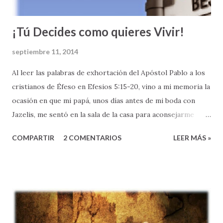
Testamento, especialmente en la...
¡Tú Decides como quieres Vivir!
septiembre 11, 2014
Al leer las palabras de exhortación del Apóstol Pablo a los
cristianos de Éfeso en Efesios 5:15-20, vino a mi memoria la
ocasión en que mi papá, unos días antes de mi boda con
Jazelis, me sentó en la sala de la casa para aconsejarme
sobre esta nueva etapa en mi vida que pronto comenzaría.
COMPARTIR
2 COMENTARIOS
LEER MÁS »
Mi papá, como si hubiera leído este pasaje de la Biblia, me
dijo: " Héctor Antonio, ahora que te casas, TEN MUCHO
CUIDADO COMO VIVES " (Ef 5:15). Recuerdo que en
nuestra conversación, mi papá me aclaró que en mi vida de
adulto, como esposo, y eventualmente padre, yo tendría
muchas decisiones que tomar, muchas situaciones difíciles