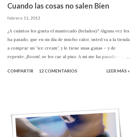
Cuando las cosas no salen Bien
febrero 11, 2013
¿A cuántos les gusta el mantecado (helados)? Alguna vez les
ha pasado, que en un día de mucho calor, usted va a la tienda
a comprar un “ice cream”, y le tiene unas ganas – y de
repente, ¡Boom!, se les cae al piso. A mí me ha pasado – y
les confieso que no se siente nada bien. Qué bueno sería si
COMPARTIR
12 COMENTARIOS
LEER MÁS »
todo en la vida nos saliera bien, ¿verdad? Si nunca
tuviéramos que enfrentarnos a la horrible realidad de un
fracaso, o la frustración y el coraje que muchas veces nos
provoca cuando LAS COSAS NO SALEN BIEN. Todos los
días, como pastor, soy testigo de muchas cosas que no
salen bien. Matrimonios destruidos. Familias fragmentadas.
Sueños que se vienen abajo. Amistades que defraudan.
Personas que se quedan sin empleo. Crisis financieras.