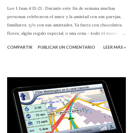
Lee 1 Juan 4:13-21 . Durante este fin de semana muchas
personas celebraron el amor y la amistad con sus parejas,
familiares, y/o con sus amistades. Ya fuera con chocolates,
flores, algún regalo especial, o una cena - todo el mundo
celebró el amor. Aun cuando son tantas las cosas en las
COMPARTIR
PUBLICAR UN COMENTARIO
LEER MÁS »
que podemos reflexionar sobre el amor, hay una cualidad
muy especial sobre el mismo que quisiera resaltar, para
bendición de nuestras vidas. Esa cualidad es el poder que el
amor tiene PARA CAMBIAR - personas, circunstancias, y
nuestra perspectiva de vida. Pero, les aclaro que el amor al
que yo me refiero, no es cualquier amor (no es el amor
barato y superficial que nos venden por ahí), El amor del
que les estoy hablando es, nada más y nada menos, que el
amor de Dios, en Cristo Jesús - Aleluya. Amor que es
perfecto, eterno, y que tiene la capacidad y habilidad de
cambiarlo TODO . ---