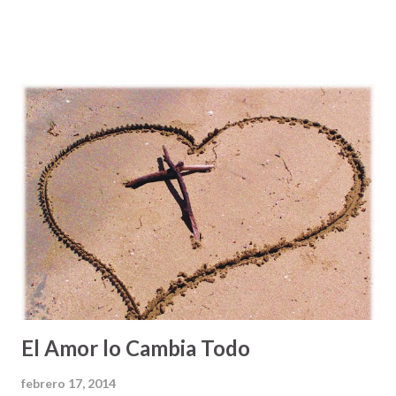
corazón. Cambia a toda la gente que me trata de hacer
daño, Provee a mis necesidades. Líbrame de tentaciones, y
ayúdame a vivir en tu victoria. En el nombre de Jesús, mi
Salvador – Amén ”. A primera vista, la oración que acabo de
compartirles pudiera parecernos hermosa, ¿verdad? De
hecho, algunos pudieran hasta decir, “se parece mucho a la
forma en que yo oro”. Otros/as, tal vez pensaron, “que
bueno sería si yo pudiera orar así”, pues pensamos que
nuestra vida sería mucho mejor si pudiéramos orar con
tanta elocuencia y apertura delante de Dios. Pero saben
algo: HAY ALGO QUE ESTA MUY MAL en esta plegaria a
Dios. ¿Alguien se dio cuenta? ¿Saben lo que está mal?
Sencillo, esta oración tiene demasiado ...
El Amor lo Cambia Todo
febrero 17, 2014