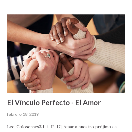
carrera de relevo. En esta carrera en particular, el
esfuerzo, no es individual, sino colectivo. No importa cuán
buenos sean los corredores, si al trabajar juntos como
equipo, no lo pueden hacer bien – lo más seguro pierden.
Un momento crucial en las carreras de relevo es cuando los
corredores se pasan el batón de uno al otro para continuar
avanzando en la carrera. Si el batón no se pasa bien, el
equipo se atrasa. Si el batón se cae, lo más seguro la
carrera se pierde. Pero, si en el momento del pase de batón
todo sale bien – lo más seguro el fluir de la carrera será
positivo y el equipo tendrá ...
El Vínculo Perfecto - El Amor
febrero 18, 2019
Lee, Colosenses3:1-4; 12-17 | Amar a nuestro prójimo es