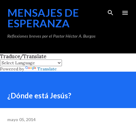
Ir al contenido principal
MENSAJES DE
ESPERANZA
Reflexiones breves por el Pastor Héctor A. Burgos
Traduce/Translate
Powered by
Translate
¿Dónde está Jesús?
mayo 05, 2014