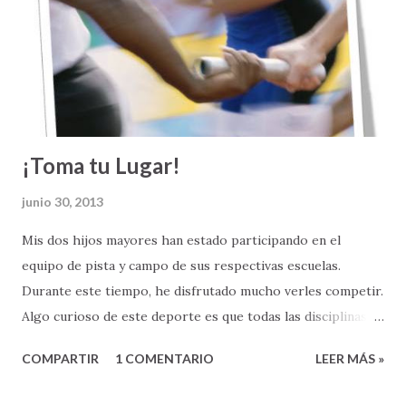
Diagnósticos de enfermedades catastróficas. En la sociedad,
las cosas tampoco andan bien: hay violencia, guerras,
corrupción, injusticas, desigualdad y discriminación.
¡Toma tu Lugar!
junio 30, 2013
Mis dos hijos mayores han estado participando en el
equipo de pista y campo de sus respectivas escuelas.
Durante este tiempo, he disfrutado mucho verles competir.
Algo curioso de este deporte es que todas las disciplinas
que se practican en pista y campo, excepto una, dependen
COMPARTIR
1 COMENTARIO
LEER MÁS »
exclusivamente de las habilidades y el desempeño de los
deportistas como individuos. Pero, hay una excepción: la