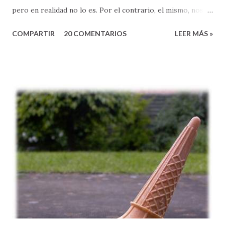
pero en realidad no lo es. Por el contrario, el mismo, nos
expone a un principio muy sencillo, pero también
COMPARTIR
20 COMENTARIOS
LEER MÁS »
sumamente poderoso, que lamentablemente, muchas veces
ignoramos en nuestro caminar de fe. El pasaje de Marcos
2:18-22, nos ayuda a entender esta verdad que encierra una
gran bendición para nuestras vidas. El ministerio de Jesús,
se caracterizó por ser diferente. La gente, como nos dice
la Biblia, seguían a Jesús y quedaban maravillados al
escuchar sus enseñanzas, porque eran: sencillas (pero
profundas), refrescantes, y llenas de esperanza.